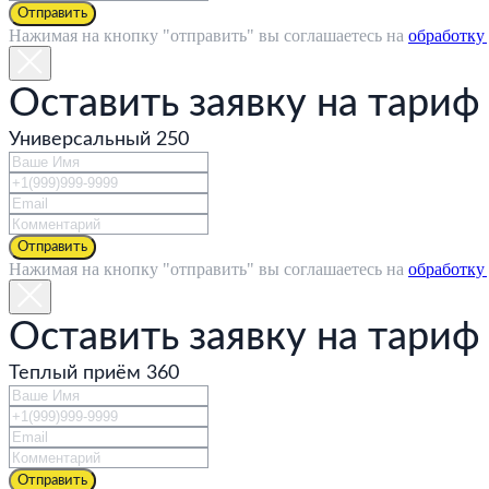
ВАКАНСИИ
Отправить
КОНТАКТЫ
Нажимая на кнопку "отправить" вы соглашаетесь на
обработку
ДЛЯ
БИЗНЕСА
Оставить заявку на тариф
ЧАСТНЫМ
КЛИЕНТАМ
Универсальный 250
АГЕНТАМ
+7 495 755 33 33;
gstworld@gmail.com
Следите за нами в сети
Отправить
Нажимая на кнопку "отправить" вы соглашаетесь на
обработку
—
Оставить заявку на тариф
© 2021 GST
Теплый приём 360
world
Политика конфиденциальности
*2545
Отправить