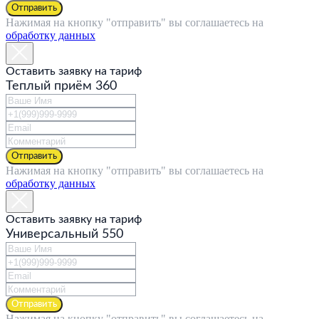
Отправить
БОНУСНЫЕ
Нажимая на кнопку "отправить" вы соглашаетесь на
ПРОГРАММЫ
обработку данных
НОВОСТИ
ВАКАНСИИ
Оставить заявку на тариф
КОНТАКТЫ
Теплый приём 360
ДЛЯ БИЗНЕСА
ЧАСТНЫМ
КЛИЕНТАМ
АГЕНТАМ
+7 495 755 33 33;
Отправить
Нажимая на кнопку "отправить" вы соглашаетесь на
gstworld@gmail.com
обработку данных
Следите за нами в сети
Оставить заявку на тариф
—
Универсальный 550
© 2021 GST world
Политика конфиденциальности
Отправить
Нажимая на кнопку "отправить" вы соглашаетесь на