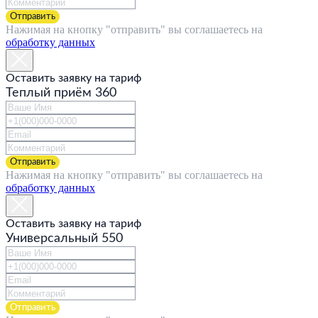
БОНУСНЫЕ ПРОГРАММЫ
Отправить
НОВОСТИ
Нажимая на кнопку "отправить" вы соглашаетесь на
ВАКАНСИИ
обработку данных
КОНТАКТЫ
ДЛЯ БИЗНЕСА
ЧАСТНЫМ КЛИЕНТАМ
Оставить заявку на тариф
АГЕНТАМ
Теплый приём 360
+7 495 755 33 33;
gstworld@gmail.com
Следите за нами в сети —
Отправить
Нажимая на кнопку "отправить" вы соглашаетесь на
обработку данных
© 2021 GST world
Политика конфиденциальности
Оставить заявку на тариф
*2545
Универсальный 550
Отправить