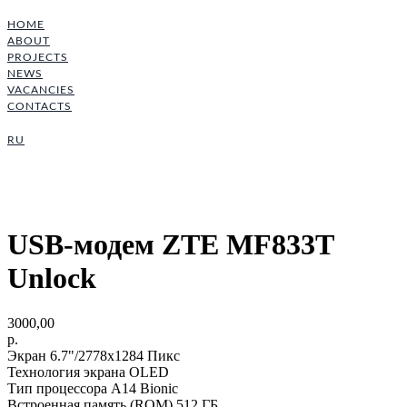
HOME
ABOUT
PROJECTS
NEWS
VACANCIES
CONTACTS
RU
USB-модем ZTE MF833T
Unlock
3000,00
р.
Экран 6.7"/2778x1284 Пикс
Технология экрана OLED
Тип процессора A14 Bionic
Встроенная память (ROM) 512 ГБ