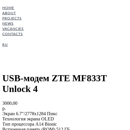
HOME
ABOUT
PROJECTS
NEWS
VACANCIES
CONTACTS
RU
USB-модем ZTE MF833T
Unlock 4
3000,00
р.
Экран 6.7"/2778x1284 Пикс
Технология экрана OLED
Тип процессора A14 Bionic
Встроенная память (ROM) 512 ГБ