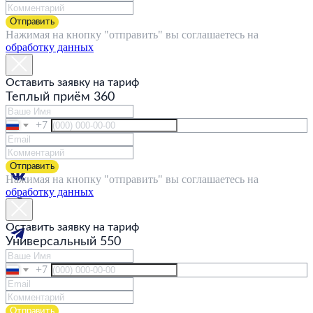
ПРОЕКТЫ
Отправить
БОНУСНЫЕ ПРОГРАММЫ
Нажимая на кнопку "отправить" вы соглашаетесь на
НОВОСТИ
обработку данных
ВАКАНСИИ
КОНТАКТЫ
ДЛЯ БИЗНЕСА
Оставить заявку на тариф
ЧАСТНЫМ КЛИЕНТАМ
Теплый приём 360
АГЕНТАМ
+7 495 755 33 33;
+7
gstworld@gmail.com
Следите за нами в сети —
Отправить
Нажимая на кнопку "отправить" вы соглашаетесь на
обработку данных
Оставить заявку на тариф
Универсальный 550
© 2021 GST world
+7
Политика конфиденциальности
*2545
Отправить