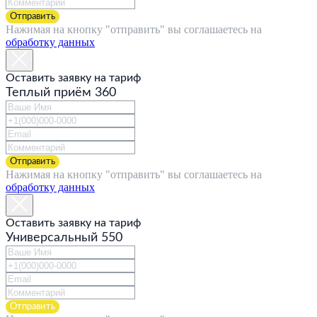
БОНУСНЫЕ ПРОГРАММЫ
Отправить
НОВОСТИ
Нажимая на кнопку "отправить" вы соглашаетесь на
ВАКАНСИИ
обработку данных
КОНТАКТЫ
ДЛЯ БИЗНЕСА
ЧАСТНЫМ КЛИЕНТАМ
Оставить заявку на тариф
АГЕНТАМ
Теплый приём 360
+7 495 755 33 33;
gstworld@gmail.com
Следите за нами в сети —
Отправить
Нажимая на кнопку "отправить" вы соглашаетесь на
обработку данных
© 2021 GST world
Политика конфиденциальности
Оставить заявку на тариф
*2545
Универсальный 550
Отправить